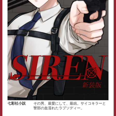
七彩社小説
その男、最愛にして、最凶。サイコキラーと
警部の血濡れたラプソディー。