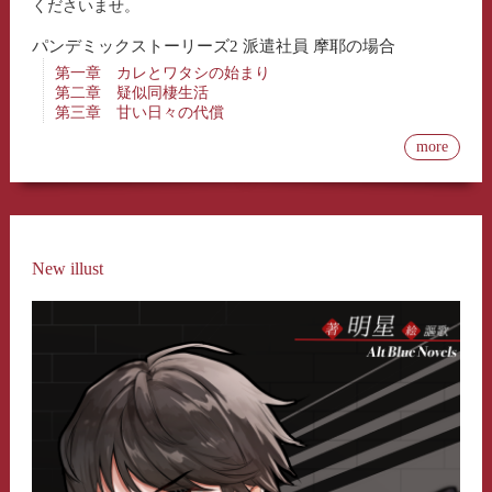
くださいませ。
パンデミックストーリーズ2 派遣社員 摩耶の場合
第一章 カレとワタシの始まり
第二章 疑似同棲生活
第三章 甘い日々の代償
more
New illust