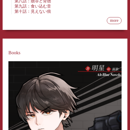
第八話：贖罪と背徳
第九話：食い込む音
第十話：見えない痕
more
Books