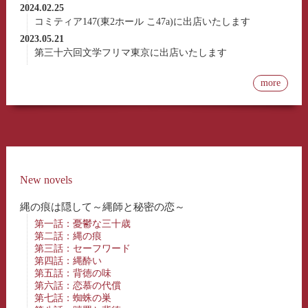
2024.02.25
コミティア147(東2ホール こ47a)に出店いたします
2023.05.21
第三十六回文学フリマ東京に出店いたします
more
New novels
縄の痕は隠して～縄師と秘密の恋～
第一話：憂鬱な三十歳
第二話：縄の痕
第三話：セーフワード
第四話：縄酔い
第五話：背徳の味
第六話：恋慕の代償
第七話：蜘蛛の巣